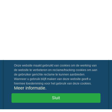
Onze website maakt gebruikt van cookies om de werking van
de website te verbeteren en reclame/tracking cookies om aan
de gebruiker gerichte reclame te kunnen aanbieden.
Wanneer u gebruik blijft maken van deze website geeft u
hiermee toestemming voor het gebruik van deze cookies.
Meer informatie.
Sluit